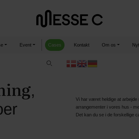
se
Event
Cases
Kontakt
Om os
Ny
ning
,
Vi har været heldige at arbej
oer
arrangementer i vores hus - m
Det kan du se i de forskellige 