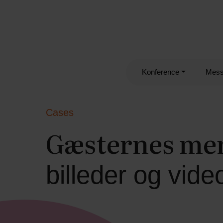
Konference
Mes
Cases
Gæsternes me
billeder og vide