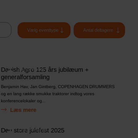
Danish Agro 125 års jubilæum +
390 personer
generalforsamling
Benjamin Hav, Jan Gintberg, COPENHAGEN DRUMMERS
og en lang række smukke traktorer indtog vores
konferencelokaler og...
Læs mere
Den store julefest 2025
1750 personer