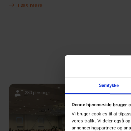
Læs mere
Samtykke
280 personer
Denne hjemmeside bruger c
Vi bruger cookies til at tilpas
vores trafik. Vi deler også 
annonceringspartnere og anal