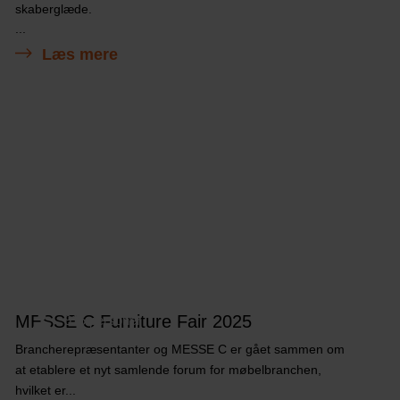
skaberglæde.
...
Læs mere
MESSE C Furniture Fair 2025
916 personer
Brancherepræsentanter og MESSE C er gået sammen om
at etablere et nyt samlende forum for møbelbranchen,
hvilket er...