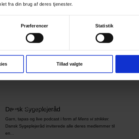
et fra din brug af deres tjenester.
Præferencer
Statistik
ies
Tillad valgte
Dansk Sygeplejeråd
338 personer
Garn, tapas og live podcast i form af
Mens vi strikker.
Dansk Sygeplejeråd inviterede alle deres medlemmer til
en...