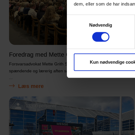
dem, eller som de har indsaml
Samtykkevalg
Nødvendig
Foredrag med Mette Grith Stage
Kun nødvendige cook
Forsvarsadvokat Mette Grith Stage satte rammerne for en
spændende og lærerig aften sammen med MOD TIL
...
Læs mere
13300 personer