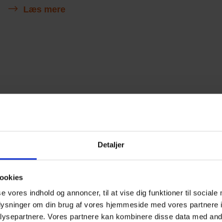
Læs mere
Detaljer
Au2parts
3000 personer
Med over 140 engagerede udstillere blev der sat en ny
ookies
standard – både i størrelse og indhold. For første gang i...
se vores indhold og annoncer, til at vise dig funktioner til sociale
Læs mere
oplysninger om din brug af vores hjemmeside med vores partnere i
ysepartnere. Vores partnere kan kombinere disse data med andr