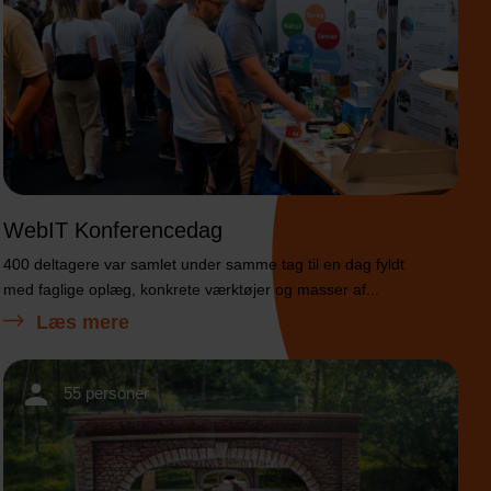
WebIT Konferencedag
400 deltagere var samlet under samme tag til en dag fyldt
med faglige oplæg, konkrete værktøjer og masser af...
Læs mere
55 personer