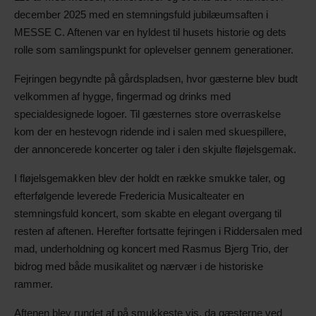
december 2025 med en stemningsfuld jubilæumsaften i
MESSE C. Aftenen var en hyldest til husets historie og dets
rolle som samlingspunkt for oplevelser gennem generationer.
Fejringen begyndte på gårdspladsen, hvor gæsterne blev budt
velkommen af hygge, fingermad og drinks med
specialdesignede logoer. Til gæsternes store overraskelse
kom der en hestevogn ridende ind i salen med skuespillere,
der annoncerede koncerter og taler i den skjulte fløjelsgemak.
I fløjelsgemakken blev der holdt en række smukke taler, og
efterfølgende leverede Fredericia Musicalteater en
stemningsfuld koncert, som skabte en elegant overgang til
resten af aftenen. Herefter fortsatte fejringen i Riddersalen med
mad, underholdning og koncert med Rasmus Bjerg Trio, der
bidrog med både musikalitet og nærvær i de historiske
rammer.
Aftenen blev rundet af på smukkeste vis, da gæsterne ved