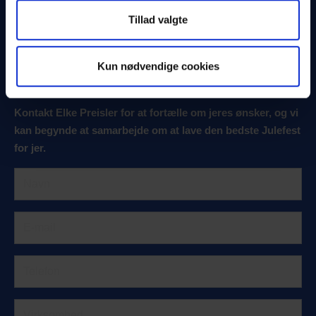
Event- og marketingchef
Tillad valgte
+45 2233 3955
//
ep@messec.dk
Fantastiske fester
Kun nødvendige cookies
starter her…
Kontakt Elke Preisler for at fortælle om jeres ønsker, og vi
kan begynde at samarbejde om at lave den bedste Julefest
for jer.