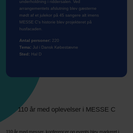
underholdning i riddersalen. Ved
arrangementets afslutning blev gæsterne
mødt af et julekor på 45 sangere alt imens
MESSE C's historie blev projekteret på
husfacaden.
Antal personer:
220
Tema:
Jul i Dansk Købestævne
Sted:
Hal D
110 år med oplevelser i MESSE C
110 år med messer, konferencer og events blev markeret i