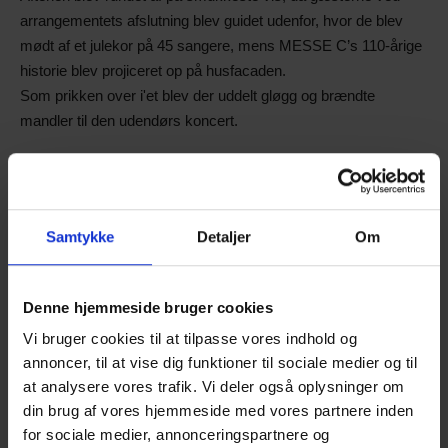
arrangementets afslutning blev guidet udenfor, hvor de blev
mødt af et julekor på 45 sangere, mens MESSE C’s 110-årige
historie blev projiceret op på husfacaden.
Som prikken over i'et blev der uddelt gløgg og brændte
mandler til den udendørs koncert.
Vi takker mange gange for en fantastisk aften!
Samtykke
Detaljer
Om
Denne hjemmeside bruger cookies
Vi bruger cookies til at tilpasse vores indhold og
annoncer, til at vise dig funktioner til sociale medier og til
at analysere vores trafik. Vi deler også oplysninger om
din brug af vores hjemmeside med vores partnere inden
for sociale medier, annonceringspartnere og