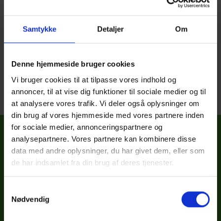
konference. Vores nye klimaanlæg sørger for, at
temperaturen er lige tilpas og luften altid er frisk i
vores konferencelokaler.
Samtykke
Detaljer
Om
Det betyder, at når I skal afholde jeres næste
møde, er der altså lige nøjagtig så cool, som I
Denne hjemmeside bruger cookies
ønsker det.
Vi bruger cookies til at tilpasse vores indhold og
annoncer, til at vise dig funktioner til sociale medier og til
at analysere vores trafik. Vi deler også oplysninger om
din brug af vores hjemmeside med vores partnere inden
for sociale medier, annonceringspartnere og
analysepartnere. Vores partnere kan kombinere disse
Ønsker du sparring
data med andre oplysninger, du har givet dem, eller som
?
råd og vejledning
de har indsamlet fra din brug af deres tjenester.
Samtykkevalg
Maiken Kehlet
Nødvendig
Konferenceassistent
75 92 25 66 //
mk@messec.dk