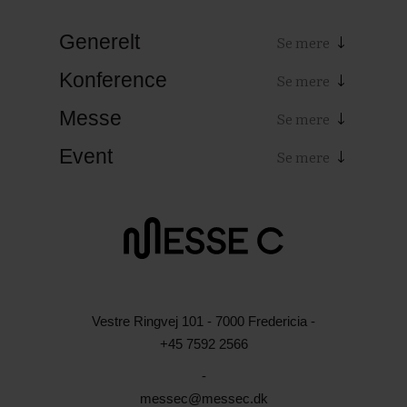
Brug for
h
Mad til mødet
med fokus
Generelt
Kontakt os
på smagsoplevelser
Konference
Messe
Event
Vestre Ringvej 101 - 7000 Fredericia -
+45 7592 2566
-
messec@messec.dk