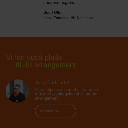
sådanne opgaver.”
Bodil Otto
forhv. Formand, HK Kommunal
Vi har også plads
dit
til
arrangement
Brug for hjælp?
Vi kan hjælpe dig med at komme i
mål med planlægning af dit næste
arrangement
Kontakt os