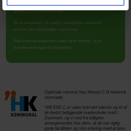
jubilæumer, produktlanceringer og lignende for
landets store virksomheder.
De er eksperter i at skabe fantastiske oplevelser
ud over det sædvanlige i vores hus.
Skal jeres arrangement være helst særligt, så er
eventteamet også til disposition.
Optimale rammer hos Messe C til historisk
stormøde
“
MESSE C er uden tvivl det største og et af
de bedst beliggende mødesteder midt i
Danmark, og vi ved fra tidligere
arrangementer hos dem, at de har rigtig
gode faciliteter og stor erfaring med at løse