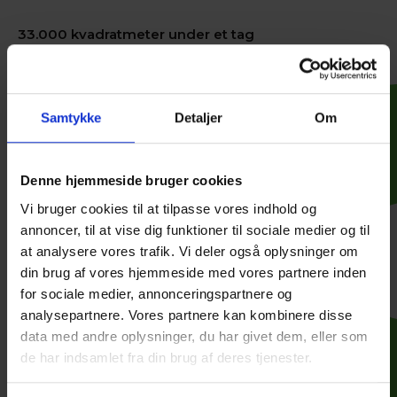
33.000 kvadratmeter under et tag
Breakout-muligheder
Detaljer
Samtykke
Detaljer
Om
Masser af muligheder for at lave grupperum
Tæt på offentlig transport
Detaljer
Denne hjemmeside bruger cookies
Vi bruger cookies til at tilpasse vores indhold og
Nemt og enkelt at kommer hertil
annoncer, til at vise dig funktioner til sociale medier og til
at analysere vores trafik. Vi deler også oplysninger om
Parkering
Detaljer
din brug af vores hjemmeside med vores partnere inden
for sociale medier, annonceringspartnere og
analysepartnere. Vores partnere kan kombinere disse
Flere end 3.000 gratis parkeringspladser
data med andre oplysninger, du har givet dem, eller som
de har indsamlet fra din brug af deres tjenester.
Teknik og AV-udstyr
Detaljer