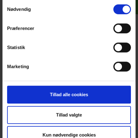
Samtykkevalg
Udstyr, der selvfølgelig bare spiller
Nødvendig
Præferencer
Statistik
Marketing
Tillad alle cookies
Tillad valgte
Lidt ud over det sædvanlige
I MESSE C har vi vores eget interne kreative
Kun nødvendige cookies
eventbureau, som laver store firmafester,