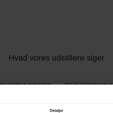
Hvad vores udstillere siger
i adskillige år. Hvert år bliver
"REESE MARIN har stort set væ
og den store interesse fra de
gang i 1969, da købestævnet 
isk mulighed for at møde både
udstillingen er utrolig vigtig
der giver rigtig god mening for
Detaljer