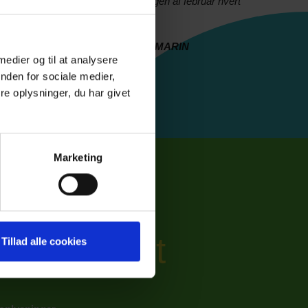
sted på et fint tidspunkt i slutningen af februar hvert
andet år."
ndehaver/Bådhandler hos REESE MARIN
 medier og til at analysere
nden for sociale medier,
e oplysninger, du har givet
Marketing
gså plads
 arrangement
Tillad alle cookies