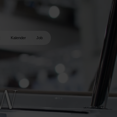
t
Kalender
Job
OW