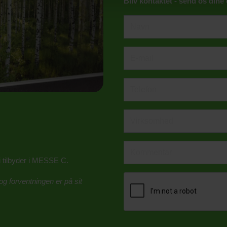
Bliv kontaktet - send os dine
i tilbyder i MESSE C.
g forventningen er på sit