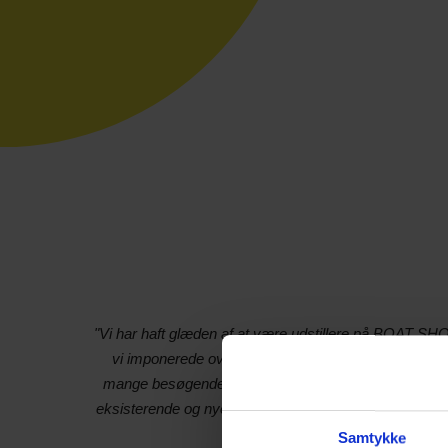
"Vi har haft glæden af at være udstillere på BOAT SHOW 
vi imponerede over den professionelle organisation 
mange besøgende. Vores deltagelse giver en fantast
eksisterende og nye kunder på et tidspunkt i sæsonen, 
os.
Samtykke