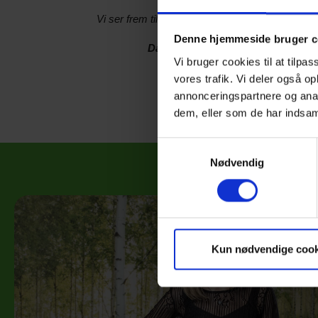
Vi ser frem til en spændende sæson og til at m
Denne hjemmeside bruger c
Dan Christiansen, Direktør hos B
Vi bruger cookies til at tilpas
vores trafik. Vi deler også 
annonceringspartnere og anal
dem, eller som de har indsaml
Samtykkevalg
Nødvendig
Kun nødvendige cook