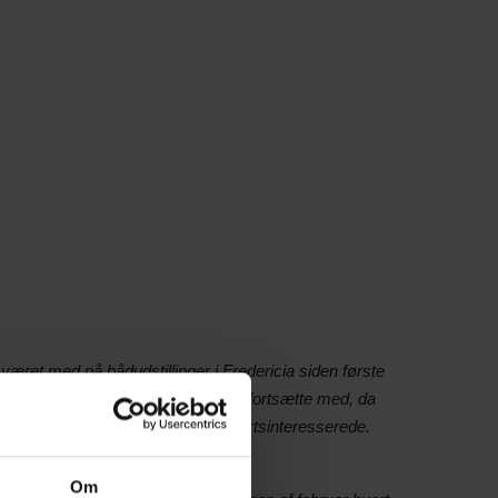
ret med på bådudstillinger i Fredericia siden første
lå nede i byen - og det agter vi at fortsætte med, da
 for vores landsdel og for alle sejlsportsinteresserede.
Om