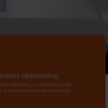
endørs bådudstilling
rs bådudstilling, som afholdes hvert andet
d- og vandsportsinteresserede fra hele landet.