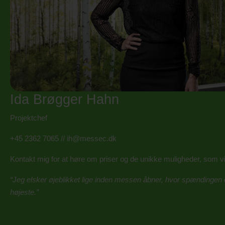
Ida Brøgger Hahn
Projektchef
+45 2362 7065
//
ih@messec.dk
Kontakt mig for at høre om priser og de unikke muligheder, som v
“Jeg elsker øjeblikket lige inden messen åbner, hvor spændingen o
højeste.”