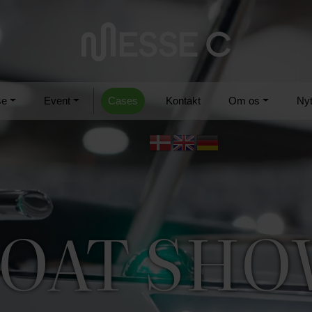
se
Event
Cases
Kontakt
Om os
Ny
OAT SH