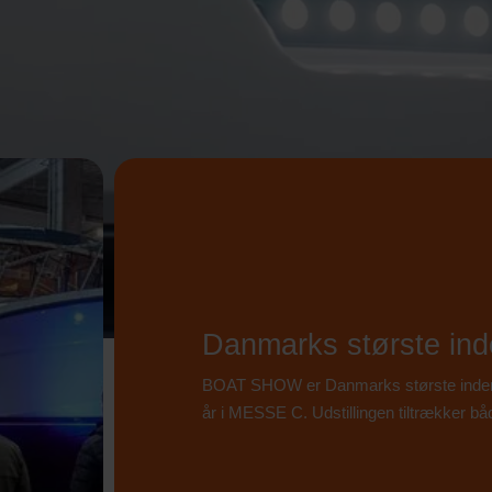
Danmarks største ind
BOAT SHOW er Danmarks største indendø
år i MESSE C. Udstillingen tiltrækker bå