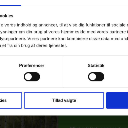
BOAT SHOW er alsidig og finder 
øde de mange bådsejlere"
ookies
luebay Marine
Henrik Reese, I
se vores indhold og annoncer, til at vise dig funktioner til sociale
oplysninger om din brug af vores hjemmeside med vores partnere i
ysepartnere. Vores partnere kan kombinere disse data med andr
et fra din brug af deres tjenester.
Præferencer
Statistik
Vi har o
til dit
ies
Tillad valgte