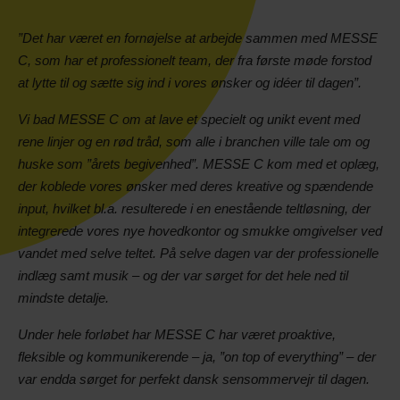
”Det har været en fornøjelse at arbejde sammen med MESSE
C, som har et professionelt team, der fra første møde forstod
at lytte til og sætte sig ind i vores ønsker og idéer til dagen”.
Vi bad MESSE C om at lave et specielt og unikt event med
rene linjer og en rød tråd, som alle i branchen ville tale om og
huske som ”årets begivenhed”. MESSE C kom med et oplæg,
der koblede vores ønsker med deres kreative og spændende
input, hvilket bl.a. resulterede i en enestående teltløsning, der
integrerede vores nye hovedkontor og smukke omgivelser ved
vandet med selve teltet. På selve dagen var der professionelle
indlæg samt musik – og der var sørget for det hele ned til
mindste detalje.
Under hele forløbet har MESSE C har været proaktive,
fleksible og kommunikerende – ja, ”on top of everything” – der
var endda sørget for perfekt dansk sensommervejr til dagen.