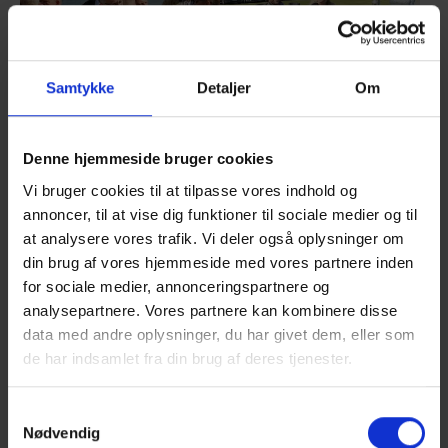
Samtykke
Detaljer
Om
Show larger version
Show larger version
Denne hjemmeside bruger cookies
Vi bruger cookies til at tilpasse vores indhold og
annoncer, til at vise dig funktioner til sociale medier og til
Show larger version
Show larger version
at analysere vores trafik. Vi deler også oplysninger om
din brug af vores hjemmeside med vores partnere inden
for sociale medier, annonceringspartnere og
analysepartnere. Vores partnere kan kombinere disse
data med andre oplysninger, du har givet dem, eller som
de har indsamlet fra din brug af deres tjenester.
Show larger version
Show larger version
Samtykkevalg
Nødvendig