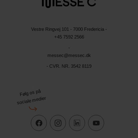
Vestre Ringvej 101 - 7000 Fredericia -
+45 7592 2566
-
messec@messec.dk
- CVR. NR. 3542 8119
Følg os på
sociale medier