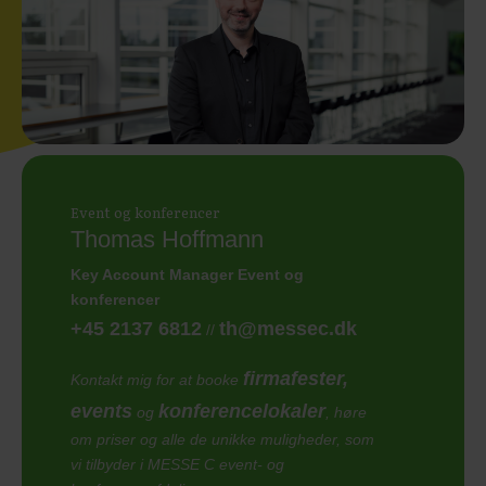
Event og konferencer
Thomas Hoffmann
Key Account Manager Event og
konferencer
+45 2137 6812
th@messec.dk
//
firmafester,
Kontakt mig for at booke
events
konferencelokaler
og
, høre
om priser og alle de unikke muligheder, som
vi tilbyder i MESSE C event- og