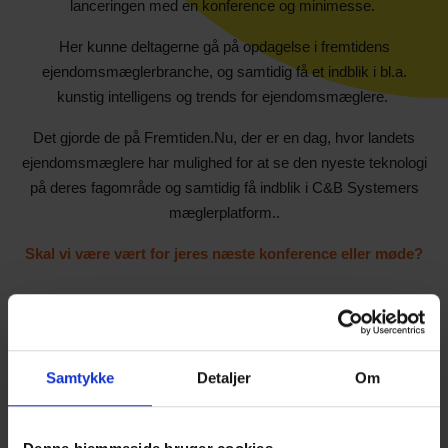
lanceringen med en konference og minimesse.
Her kunne deltagerne gå på opdagelse i fremtidens
ejendomsmæglerbranche, og samtidig få et indblik i bl.a.
kunstig intelligens og trends for ejendomsmæglere.
Det gjorde de på Fremtiden.Nu, der er en dag, hvor landets
ejendomsmæglere har mulighed for at se den nyeste teknologi
på deres fagområde og samtidig få indblik i C&B Systemers
mæglerplatform..
Skal vi være vært for jeres næste konference eller møde?
Show larger version
Show larger version
Samtykke
Detaljer
Om
Show larger version