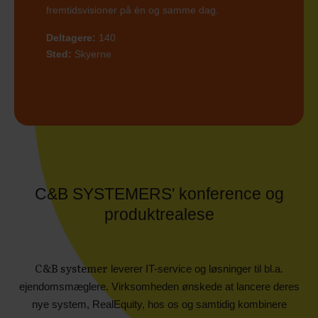
fremtidsvisioner på én og samme dag.
Deltagere:
140
Sted:
Skyerne
C&B SYSTEMERS' konference og
produktrealese
C&B systemer
leverer IT-service og løsninger til bl.a.
ejendomsmæglere. Virksomheden ønskede at lancere deres
nye system, RealEquity, hos os og samtidig kombinere