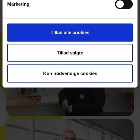
Marketing
sammenhæng
, så grib fat i mig. Jeg
elsker at finde de gode løsninger, der gør, at
jeres arrangement bliver en fantastisk
oplevelse - også for dig som arrangør.
Tillad alle cookies
Tillad valgte
Kun nødvendige cookies