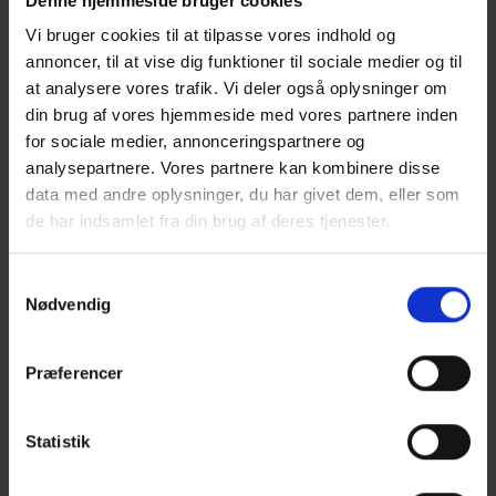
Denne hjemmeside bruger cookies
Vi bruger cookies til at tilpasse vores indhold og
annoncer, til at vise dig funktioner til sociale medier og til
at analysere vores trafik. Vi deler også oplysninger om
din brug af vores hjemmeside med vores partnere inden
for sociale medier, annonceringspartnere og
analysepartnere. Vores partnere kan kombinere disse
data med andre oplysninger, du har givet dem, eller som
de har indsamlet fra din brug af deres tjenester.
Konference- og mødelokaler
Maiken Kehlet
Samtykkevalg
Konferencemanager
Nødvendig
+45 4061 5514
(klokken 8-16) //
mk@messec.dk
Præferencer
kongres, stormøde
Vil du holde
eller
Statistik
stort antal
på anden vis samle et
mennesker i en faglig