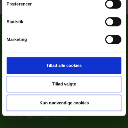
Præferencer
Statistik
Marketing
Tillad alle cookies
Tillad valgte
Elke Preisler
Kun nødvendige cookies
Event- og marketingchef
+45 2233 3955
//
ep@messec.dk