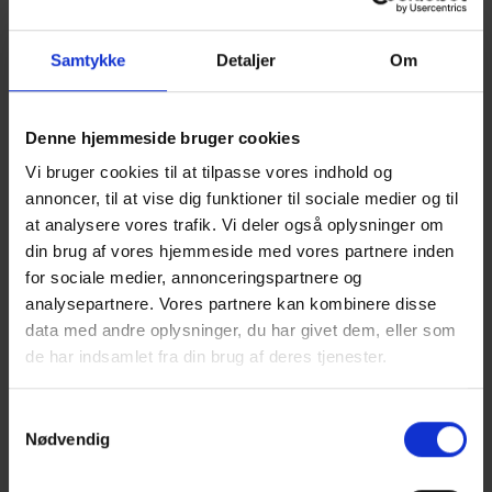
Efter showet blev et nyt rum afsløret - en stor natklub med
scene, barer, lounges og Flammen Games.
Samtykke
Detaljer
Om
Alle ansatte havde mulighed for at møde hinanden over
forskellige aktiviteter samt feste til både Branco og Kato.
Denne hjemmeside bruger cookies
Festen var skræddersyet efter Restaurant Flammens identitet,
hvor der var plads til alle målgrupper i firmaet.
Vi bruger cookies til at tilpasse vores indhold og
annoncer, til at vise dig funktioner til sociale medier og til
at analysere vores trafik. Vi deler også oplysninger om
din brug af vores hjemmeside med vores partnere inden
for sociale medier, annonceringspartnere og
analysepartnere. Vores partnere kan kombinere disse
data med andre oplysninger, du har givet dem, eller som
de har indsamlet fra din brug af deres tjenester.
Samtykkevalg
Nødvendig