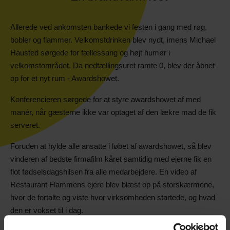
Allerede ved ankomsten bankede vi festen i gang med røg,
bobler og flammer. Velkomstdrinken blev nydt, imens Michael
Hausted sørgede for fællessang og højt humør i
velkomstområdet. Da nedtællingsuret ramte 0, blev der åbnet
op for et nyt rum - Awardshowet.
Konferencieren sørgede for at styre awardshowet af med
manér, når gæsterne ikke var optaget af den lækre mad de fik
serveret.
Foruden at hylde alle ansatte i løbet af awardshowet, så blev
vinderen af bedste firmafilm kåret samtidig med ejerne fik en
flot fødselsdagshilsen fra alle medarbejdere. En video af
Restaurant Flammens ejere blev blæst op på storskærmene,
hvor de fortalte og viste hvor virksomheden startede, og hvad
den er vokset til i dag.