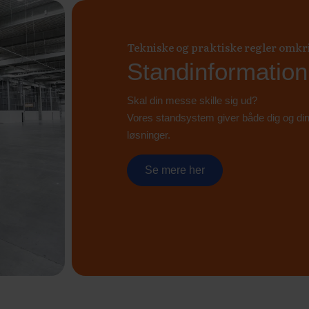
Tekniske og praktiske regler omk
Standinformation
Skal din messe skille sig ud?
Vores standsystem giver både dig og dine 
løsninger.
Se mere her