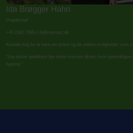
Ida Brøgger Hahn
Projektchef
+45 2362 7065
//
ih@messec.dk
Kontakt mig for at høre om priser og de unikke muligheder, som v
“Jeg elsker øjeblikket lige inden messen åbner, hvor spændingen o
højeste.”