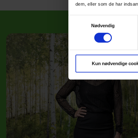
Hal A
1.800 personer
dem, eller som de har indsaml
Hal E
Samtykkevalg
Nødvendig
Kun nødvendige cook