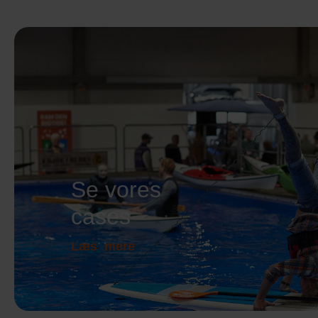
Se vores
cases
Læs mere