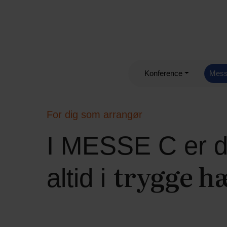
Konference
Mes
For dig som arrangør
I MESSE C er 
trygge h
altid i