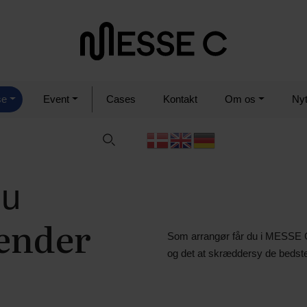
se
Event
Cases
Kontakt
Om os
Ny
du
ænder
Som arrangør får du i MESSE C
og det at skræddersy de bedste