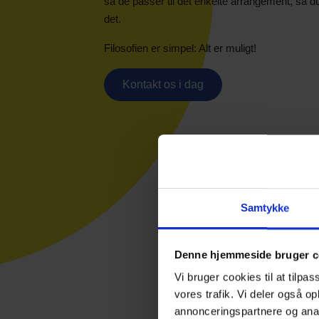
så de passer til det enkelte arrangement, så 
det.
Filosofien er simpel: Alt er muligt!
Kontakt os i dag
Samtykke
Denne hjemmeside bruger c
Vi bruger cookies til at tilpas
vores trafik. Vi deler også 
12.000 personer
annonceringspartnere og anal