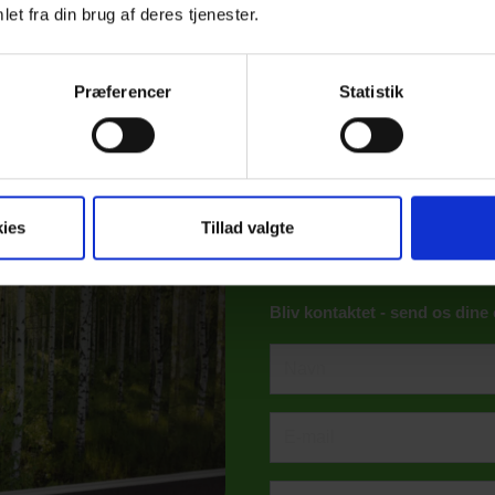
Hal C
1.000+ personer
et fra din brug af deres tjenester.
Udearealer
Præferencer
Statistik
Vi har o
til dit
ies
Tillad valgte
Bliv kontaktet - send os dine