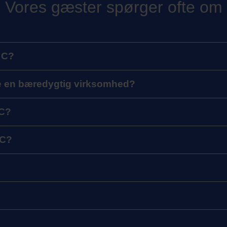
Vores gæster spørger ofte om
 C?
e en bæredygtig virksomhed?
 C?
 C?