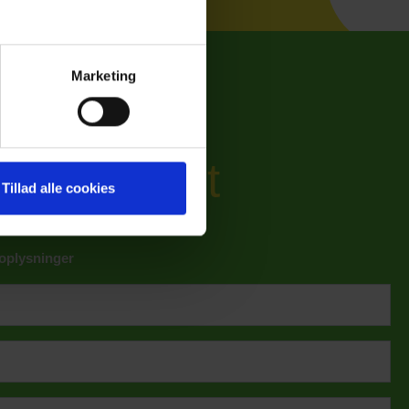
Hal D
Marketing
gså plads
 arrangement
Tillad alle cookies
 oplysninger