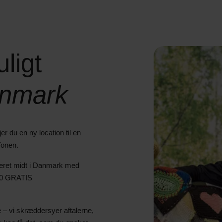
uligt
nmark
er du en ny location til en
fonen.
ceret midt i Danmark med
000 GRATIS
e – vi skræddersyer aftalerne,