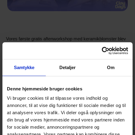
Vores første gratis aftenworkshop med keramikblomster blev
en rigtig hyggelig og kreativ aften. Deltagerne skabte så
mange fine og meget forskellige keramikblomster, og der
opstod et dejligt fællesskab omkring arbejdet med leret.
Samtykke
Detaljer
Om
Blomsterne bliver en del af fællesværket
“Blomsterengen”
,
som udstilles på Clay Days den 18. og 19. april. Det har været
Denne hjemmeside bruger cookies
skønt at opleve lysten til at skabe sammen - og derfor
gentager vi nu succesen med workshoppen.
Vi bruger cookies til at tilpasse vores indhold og
annoncer, til at vise dig funktioner til sociale medier og til
Onsdag den 11. marts kl. 17.00-19.00
inviterer vi til endnu en
at analysere vores trafik. Vi deler også oplysninger om
gratis
aftenworkshop, hvor du kan være med til at forme
din brug af vores hjemmeside med vores partnere inden
keramikblomster til Blomsterengen.
for sociale medier, annonceringspartnere og
analysepartnere. Vores partnere kan kombinere disse