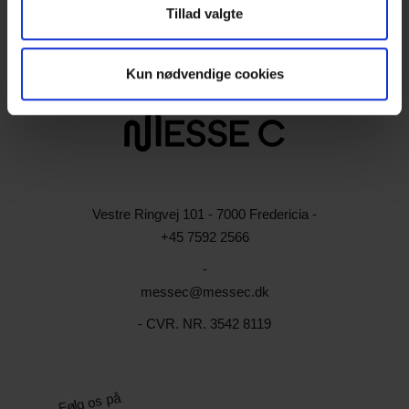
Messe
Tillad valgte
Event
Kun nødvendige cookies
Vestre Ringvej 101 - 7000 Fredericia -
+45 7592 2566
-
messec@messec.dk
- CVR. NR. 3542 8119
Følg os på