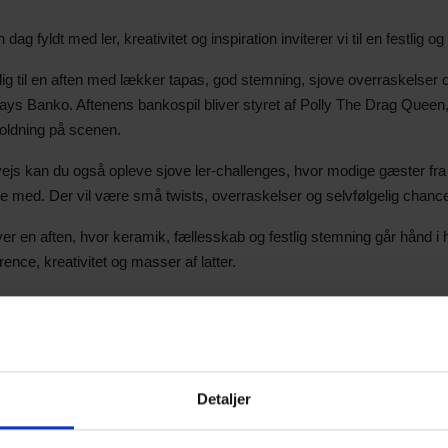
n dag fyldt med ler, kreativitet og inspiration inviterer vi til en festlig
g til en aften med lækker tapas, god stemning, sjove overraskelser og
ays Banko. Aftenens bankospil bliver styret af Polly The Drag Queen
oldning på scenen.
ejs kan du også opleve sjove ler-challenges, hvor modige gæster f
e med. Der vil være små twists, overraskelser og selvfølgelig chance
ver en aften, hvor keramik, fællesskab og festlig stemning går hånd i h
ence, kreativitet og masser af latter.
am:
– 18.00
k og lounge
Detaljer
– 19.30
e åbnes