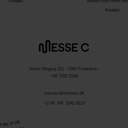
Kontakt
Messe med mere om
Kontakt
Vestre Ringvej 101 - 7000 Fredericia -
+45 7592 2566
-
messec@messec.dk
- CVR. NR. 3542 8119
Følg os på