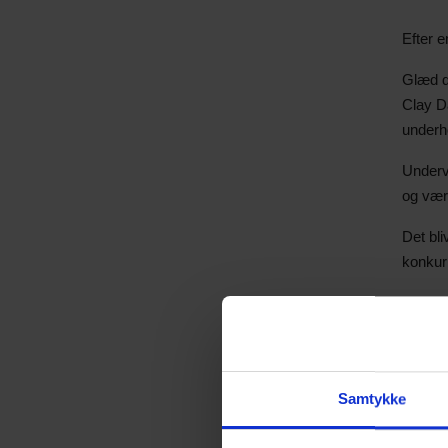
Efter e
Glæd di
Clay D
underh
Underv
og vær
Det bli
konkurr
Progr
17.00 
Netvær
Samtykke
18.00 
Døren