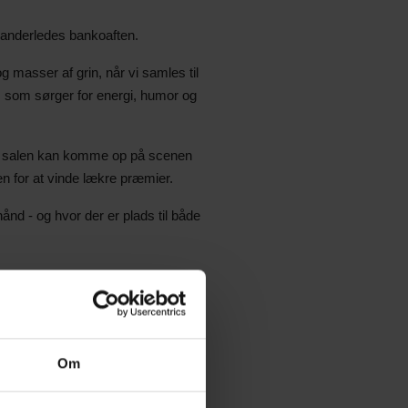
 og anderledes bankoaften.
 masser af grin, når vi samles til
, som sørger for energi, humor og
ra salen kan komme op på scenen
n for at vinde lækre præmier.
ånd - og hvor der er plads til både
Om