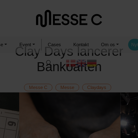
se
Event
Cases
Kontakt
Om os
Ny
Clay Days lancerer
Bankoaften
Messe C
Messe
Claydays