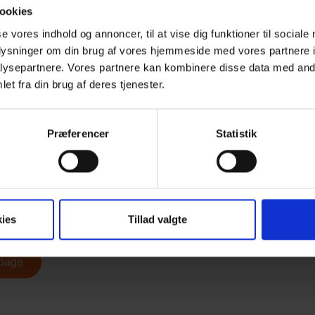
sttale
ookies
og musikalsk underholdning
se vores indhold og annoncer, til at vise dig funktioner til sociale
oplysninger om din brug af vores hjemmeside med vores partnere i
– 20.00
ysepartnere. Vores partnere kan kombinere disse data med andr
og bordene ryddes.
et fra din brug af deres tjenester.
ed for at købe drikkevare og ekstra bankoplader
– 21.50
Præferencer
Statistik
ays Banko, ler-challenges og masser af sjove overraskelser.
– 22.00
 i aften
nd billetter her
ies
Tillad valgte
lbage