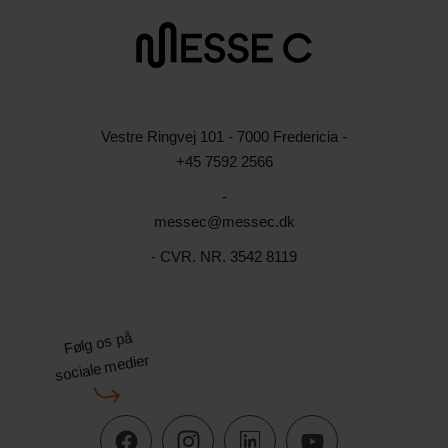
Vestre Ringvej 101 - 7000 Fredericia -
+45 7592 2566
-
messec@messec.dk
- CVR. NR. 3542 8119
Følg os på
sociale medier