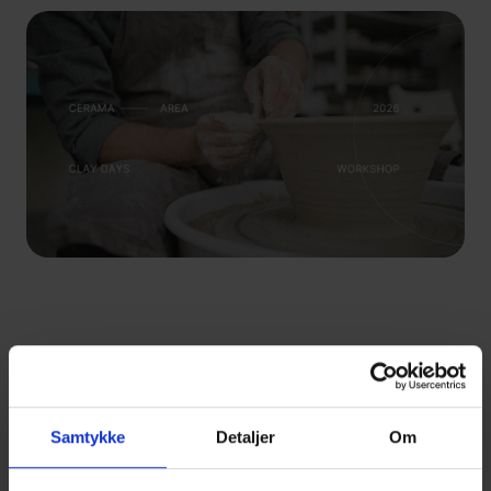
Workshoppen henvender sig
både til nybegyndere og mere
øvede.
Undervisningen tager udgangspunkt i det, du arbejder
med i momentet, og underviserne bevæger sig løbende rundt
Samtykke
Detaljer
Om
mellem deltagerne og giver konkrete råd, tekniske justeringer
og faglig feedback, som du kan tage direkte med videre i dit