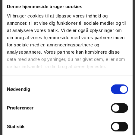
eget værksted.
Denne hjemmeside bruger cookies
Vi arbejder blandt andet med:
Vi bruger cookies til at tilpasse vores indhold og
• centrering og kropsposition
annoncer, til at vise dig funktioner til sociale medier og til
• formgivning og proportioner
at analysere vores trafik. Vi deler også oplysninger om
• kontrol, flow og stabilitet
din brug af vores hjemmeside med vores partnere inden
• gentagelighed og arbejdsgange
for sociale medier, annonceringspartnere og
• individuelle tekniske udfordringer
analysepartnere. Vores partnere kan kombinere disse
data med andre oplysninger, du har givet dem, eller som
Undervisningen varetages af erfarne keramikere og
de har indsamlet fra din brug af deres tjenester.
undervisere fra Ceramas netværk – bl.a. Michael Geertsen –
alle med solid erfaring i drejning.
Samtykkevalg
Nødvendig
En nærværende og praksisnær workshop for både nye og
rutinerede keramikere, der ønsker personlig sparring og faglig
fordybelse ved drejeskiven.
Præferencer
Find lørdags workshops her
Statistik
Find søndags workshops her