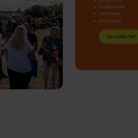
Fagfestivaller
Stormøder
Firmafester
Next
Se cases her