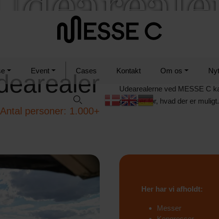
Udeareale
se
Event
Cases
Kontakt
Om os
Ny
dearealer
Udearealerne ved MESSE C kan a
grænser for, hvad der er muligt.
Antal personer: 1.000+
Her har vi afholdt:
Messer
Kongresser