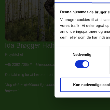
Denne hjemmeside bruger c
Vi bruger cookies til at tilpas
vores trafik. Vi deler også 
annonceringspartnere og anal
dem, eller som de har indsaml
Ida Brøgger Hahn
Samtykkevalg
Nødvendig
Projektchef
+45 2362 7065
//
ih@messec.dk
Kontakt mig for at høre om priser og de unikke muligheder, som v
Kun nødvendige cook
“Jeg elsker øjeblikket lige inden messen åbner, hvor spændingen o
højeste.”