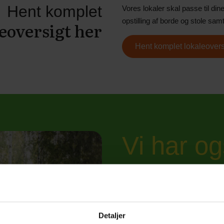
Hent komplet
Vores lokaler skal passe til din
opstilling af borde og stole sa
eoversigt her
Hent komplet lokaleover
Vi har o
til dit
Detaljer
Bliv kontaktet - send os dine