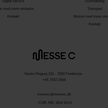
Digital service
Overnatning
e med mere omtanke
Transport
Kontakt
Messe med mere om
Kontakt
Vestre Ringvej 101 - 7000 Fredericia -
+45 7592 2566
-
messec@messec.dk
- CVR. NR. 3542 8119