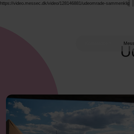
https://video.messec.dk/video/128146881/udeomrade-sammenklip
Konference
Mes
U