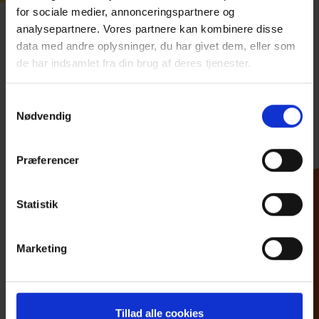
for sociale medier, annonceringspartnere og
analysepartnere. Vores partnere kan kombinere disse
Event og konferencer
data med andre oplysninger, du har givet dem, eller som
Thomas Hoffmann
de har indsamlet fra din brug af deres tjenester.
Key Account Manager Event og
konferencer
Samtykkevalg
+45 2137 6812
th@messec.dk
Nødvendig
//
firmafester,
Kontakt mig for at booke
Præferencer
events
konferencelokaler
og
, høre
om priser og alle de unikke muligheder, som
Statistik
vi tilbyder i MESSE C event- og
konferenceafdeling.
Marketing
Tillad alle cookies