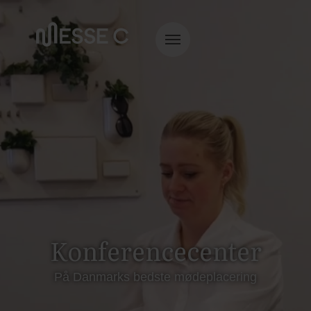
Konferencecenter
På Danmarks bedste mødeplacering